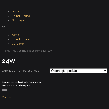
home
Painel Ripado
Catalogo
home
Painel Ripado
Catalogo
Início
/ Produtos marcados com a tag “24w”
24w
Exibindo um único resultado
Luminária led plafon 24w
redonda sobrepor
Avaliação
0
Comprar
de
5