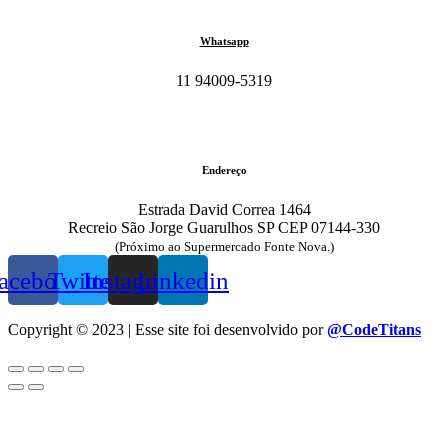
Whatsapp
11 94009-5319
Endereço
Estrada David Correa 1464
Recreio São Jorge Guarulhos SP CEP 07144-330
(Próximo ao Supermercado Fonte Nova.)
acebook
Twitter
Instagram
Linkedin
Copyright © 2023 | Esse site foi desenvolvido por
@CodeTitans