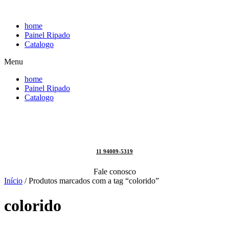
Pular
para
home
o
Painel Ripado
conteúdo
Catalogo
Menu
home
Painel Ripado
Catalogo
11 94009-5319
Fale conosco
Início
/ Produtos marcados com a tag “colorido”
colorido