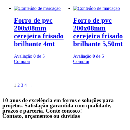
Forro de pvc
Forro de pvc
200x08mm
200x08mm
cerejeira frisado
cerejeira frisado
brilhante 4mt
brilhante 5,50mt
Avaliação
0
de 5
Avaliação
0
de 5
Comprar
Comprar
1
2
3
4
→
10 anos de excelência em forros e soluções para
projetos. Satisfação garantida com qualidade,
prazos e parceria. Conte conosco!
Contato, orçamentos ou duvidas