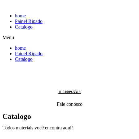
Pular
para
home
o
Painel Ripado
conteúdo
Catalogo
Menu
home
Painel Ripado
Catalogo
11 94009-5319
Fale conosco
Catalogo
Todos materiais você encontra aqui!