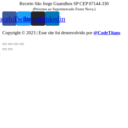
Recreio São Jorge Guarulhos SP CEP 07144-330
(Próximo ao Supermercado Fonte Nova.)
acebook
Twitter
Instagram
Linkedin
Copyright © 2023 | Esse site foi desenvolvido por
@CodeTitans