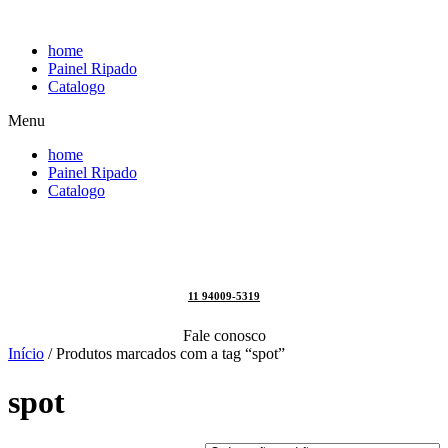
Pular
para
home
o
Painel Ripado
conteúdo
Catalogo
Menu
home
Painel Ripado
Catalogo
11 94009-5319
Fale conosco
Início
/ Produtos marcados com a tag “spot”
spot