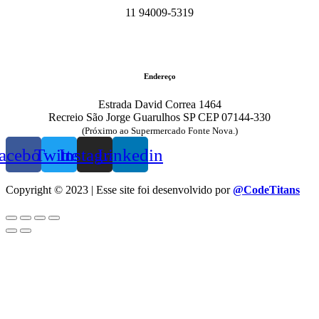
11 94009-5319
Endereço
Estrada David Correa 1464
Recreio São Jorge Guarulhos SP CEP 07144-330
(Próximo ao Supermercado Fonte Nova.)
acebook
Twitter
Instagram
Linkedin
Copyright © 2023 | Esse site foi desenvolvido por
@CodeTitans