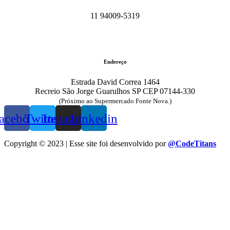
11 94009-5319
Endereço
Estrada David Correa 1464
Recreio São Jorge Guarulhos SP CEP 07144-330
(Próximo ao Supermercado Fonte Nova.)
acebook
Twitter
Instagram
Linkedin
Copyright © 2023 | Esse site foi desenvolvido por
@CodeTitans