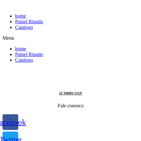
Pular
para
home
o
Painel Ripado
conteúdo
Catalogo
Menu
home
Painel Ripado
Catalogo
11 94009-5319
Fale conosco
acebook
Twitter